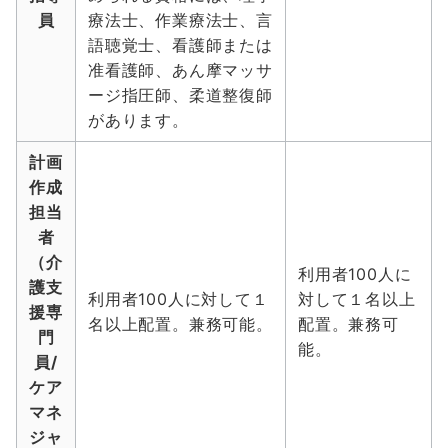
員
療法士、作業療法士、言
語聴覚士、看護師または
准看護師、あん摩マッサ
ージ指圧師、柔道整復師
があります。
計画
作成
担当
者
（介
利用者100人に
護支
利用者100人に対して１
対して１名以上
援専
名以上配置。兼務可能。
配置。兼務可
門
能。
員/
ケア
マネ
ジャ