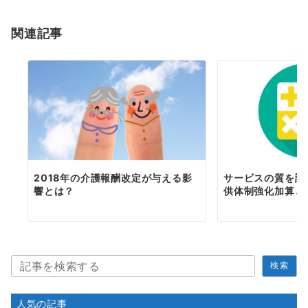
関連記事
2018年の介護報酬改定が与える影
サービスの質を評
響とは？
供体制強化加算と
検
検索
索
人気の記事