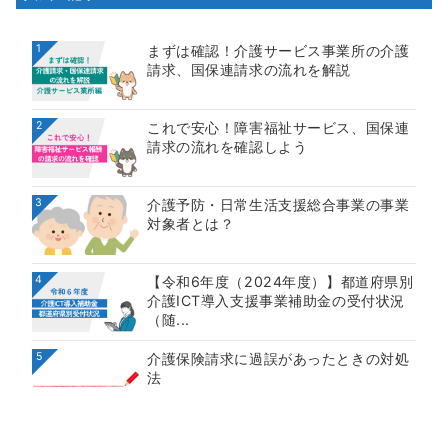
1
まずは確認！介護サービス事業所の介護
請求、国保連請求の流れを解説
2
これで安心！障害福祉サービス、国保連
請求の流れを確認しよう
3
介護予防・日常生活支援総合事業の事業
対象者とは？
4
【令和6年度（2024年度）】都道府県別
介護ICT導入支援事業補助金の受付状況
（随...
5
介護保険請求に過誤があったときの対処
法