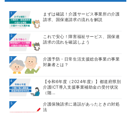
1
まずは確認！介護サービス事業所の介護
請求、国保連請求の流れを解説
2
これで安心！障害福祉サービス、国保連
請求の流れを確認しよう
3
介護予防・日常生活支援総合事業の事業
対象者とは？
4
【令和6年度（2024年度）】都道府県別
介護ICT導入支援事業補助金の受付状況
（随...
5
介護保険請求に過誤があったときの対処
法